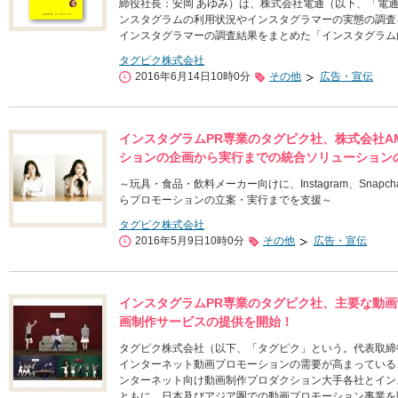
締役社長：安岡 あゆみ）は、株式会社電通（以下、「電
ンスタグラムの利用状況やインスタグラマーの実態の調査を
インスタグラマーの調査結果をまとめた「インスタグラム
タグピク株式会社
2016年6月14日10時0分
その他
広告・宣伝
インスタグラムPR専業のタグピク社、株式会社A
ションの企画から実行までの統合ソリューション
～玩具・食品・飲料メーカー向けに、Instagram、Snapch
らプロモーションの立案・実行までを支援～
タグピク株式会社
2016年5月9日10時0分
その他
広告・宣伝
インスタグラムPR専業のタグピク社、主要な動
画制作サービスの提供を開始！
タグピク株式会社（以下、「タグピク」という。代表取締
インターネット動画プロモーションの需要が高まっているこ
ンターネット向け動画制作プロダクション大手各社とイン
ともに、日本及びアジア圏での動画プロモーション事業を