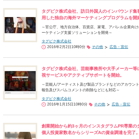
タグピク株式会社、訪日外国人のインバウンド集
用した独自の海外マーケティングプログラムを開
～官公庁、地方自治体、百貨店、家電、アパレル企業向け
ーケティング支援ソリューションを開発～
タグピク株式会社
2016年2月2日10時0分
その他
広告・宣伝
タグピク株式会社、芸能事務所や大手メーカー等
視サービスやアクティブサポートを開始。
～芸能人/アーティスト及び製品ブランドなどのアカウント
報告及びスパムコメントの削除などにも対応～
タグピク株式会社
2016年1月15日10時0分
その他
広告・宣伝
創業開始から約3ヶ月のインスタグラムPR専業の
個人投資家数名からシリーズAの資金調達を完了