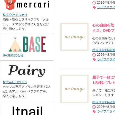
2026年8月
ライフスタ
株式会社メルカリ
簡単・安心なフリマアプリ「メル
カリ」スマホで手軽に好きなだけ
心の自由を取
売り買いしよう！
クス』DVD
心の自由を取り
DVDプレゼン
特定非営利活動
2026年8月
BASE株式会社
ライフスタ
親子で一緒に
株式会社TIMERS
1名様にプレ
カップル専用アプリの決定版！2人
親子で一緒に学
だけのアルバムやペアプロフを、
レゼントします
恋人と楽しもう！
特定非営利活動
2026年8月
ライフスタ