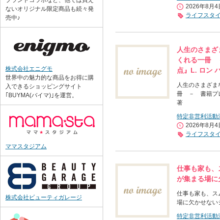
ブランドコラボなど、他では買え
2026年8月
ないオリジナル限定商品も続々発
ライフスタ
売中♪
人生のさまざ
くれる一冊 
株式会社エニグモ
点』L. ロン
世界中の魅力的な商品をお得に購
人生のさまざま
入できるショッピングサイト
冊 － 書籍プレ
｢BUYMA(バイマ)｣を運営。
著
特定非営利活動
2026年8月
ライフスタ
ママスタジアム
仕事も家も、
が集まる場に
仕事も家も、ス
株式会社ビューティガレージ
場に欠かせない
特定非営利活動