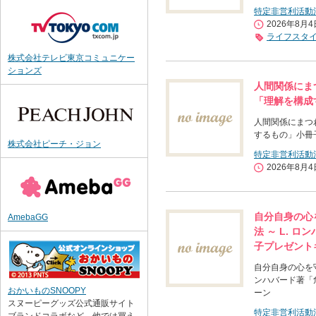
特定非営利活動
2026年8月
ライフスタ
株式会社テレビ東京コミュニケー
ションズ
人間関係にまつ
「理解を構成
人間関係にまつわ
するもの」小冊
株式会社ピーチ・ジョン
特定非営利活動
2026年8月
自分自身の心
AmebaGG
法 ～ L. 
子プレゼント
自分自身の心を守
ンハバード著「
おかいものSNOOPY
ーン
スヌーピーグッズ公式通販サイト
特定非営利活動