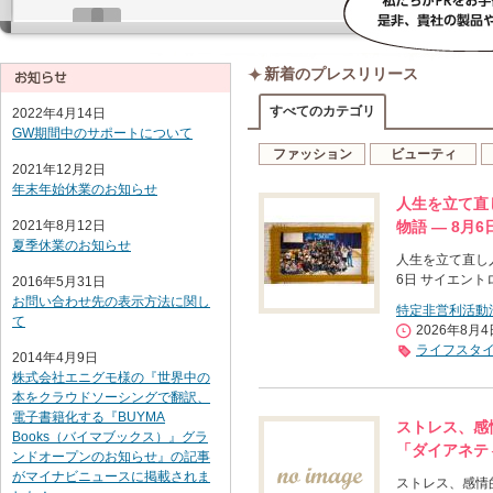
新着のプレスリリース
すべてのカテゴリ
2022年4月14日
GW期間中のサポートについて
ファッション
ビューティ
2021年12月2日
年末年始休業のお知らせ
人生を立て直
2021年8月12日
物語 ― 8月
夏季休業のお知らせ
人生を立て直し
6日 サイエント
2016年5月31日
お問い合わせ先の表示方法に関し
特定非営利活動
て
2026年8月
ライフスタ
2014年4月9日
株式会社エニグモ様の『世界中の
本をクラウドソーシングで翻訳、
電子書籍化する『BUYMA
ストレス、感
Books（バイマブックス）』グラ
「ダイアネテ
ンドオープンのお知らせ』の記事
がマイナビニュースに掲載されま
ストレス、感情