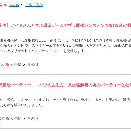
0分
その他
広告・宣伝
画】メイドさんと学ぶ課金ゲームアプリ開発ハンズオンを2/12(月)に
京都港区、代表取締役CEO：後藤 崇）は、MadeInMaidFamily（本社：東京都渋
拓人）と共同で、スマホゲーム開発やUnityに興味がある方を対象に、Unity入門
ームアプリが作れるハンズオンイベントを開催します。
0分
その他
その他
で婚活パーティー バツのある方、又は理解者の為のパーティーとな
いて婚活。 おかしいですよね。そんな疑問からお子様のいる方にも安心して婚活
あり婚を開催いたしました。
0分
その他
その他