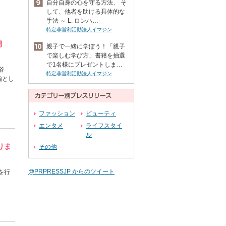
自分自身の心を守る方法、 そ
して、他者を助ける具体的な
手法 ～ L. ロンハ…
特定非営利活動法人イマジン
開
親子で一緒に学ぼう！「親子
で楽しむ学び方」書籍を抽選
で1名様にプレゼントしま…
谷
特定非営利活動法人イマジン
編とし
ファッション
ビューティ
エンタメ
ライフスタイ
ル
りま
その他
@PRPRESSJP からのツイート
を行