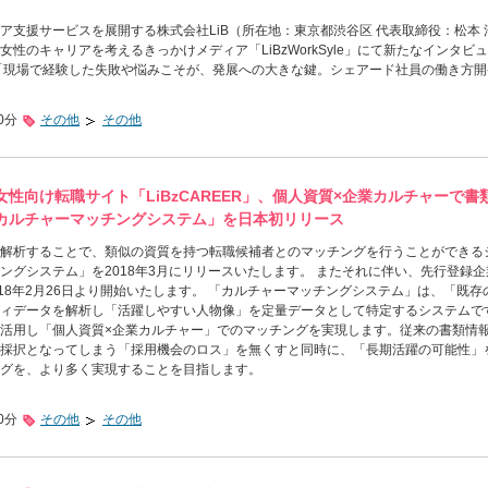
ア支援サービスを展開する株式会社LiB（所在地：東京都渋谷区 代表取締役：松本 
性のキャリアを考えるきっかけメディア「LiBzWorkSyle」にて新たなインタビ
「現場で経験した失敗や悩みこそが、発展への大きな鍵。シェアード社員の働き方開
0分
その他
その他
性向け転職サイト「LiBzCAREER」、個人資質×企業カルチャーで書
カルチャーマッチングシステム」を日本初リリース
解析することで、類似の資質を持つ転職候補者とのマッチングを行うことができる
ングシステム」を2018年3月にリリースいたします。 またそれに伴い、先行登録企
018年2月26日より開始いたします。 「カルチャーマッチングシステム」は、「既存
ィデータを解析し「活躍しやすい人物像」を定量データとして特定するシステムで
活用し「個人資質×企業カルチャー」でのマッチングを実現します。従来の書類情
採択となってしまう「採用機会のロス」を無くすと同時に、「長期活躍の可能性」
グを、より多く実現することを目指します。
0分
その他
その他