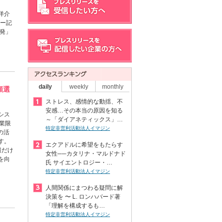
洋介
ュー記
発」
daily
weekly
monthly
類選
ストレス、感情的な動揺、不
安感…その本当の原因を知る
シス
～「ダイアネティックス」…
業限
特定非営利活動法人イマジン
の活
す。
エクアドルに希望をもたらす
報だけ
女性──カタリナ・マルドナド
を向
氏 サイエントロジー・…
特定非営利活動法人イマジン
人間関係にまつわる疑問に解
決策を 〜 L. ロンハバード著
「理解を構成するも…
特定非営利活動法人イマジン