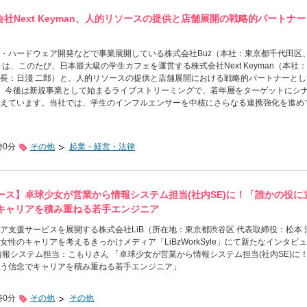
会社Next Keyman、人的リソースの提供と店舗展開の戦略的パートナ
・ハードウェア開発などで事業展開している株式会社Buz（本社：東京都千代田区
は、このたび、日本最大級の学生カフェを運営する株式会社Next Keyman（本社
長：日淺 二郎）と、人的リソースの提供と店舗展開における戦略的パートナーとし
 今後は新規事業として始まるライブストリーミングで、若年層をターゲットにシ
えています。当社では、学生のインフルエンサーを中核にさらなる連携強化を進め
時0分
その他
起業・経営・法律
ース】卓球少女が営業から情報システム担当(社内SE)に！「誰かの役に
キャリアを積み重ねる若手エンジニア
ア支援サービスを展開する株式会社LiB（所在地：東京都渋谷区 代表取締役：松本 
性のキャリアを考えるきっかけメディア「LiBzWorkSyle」にて新たなインタビ
情報システム担当：こもりさん 「卓球少女が営業から情報システム担当(社内SE)に
う信念でキャリアを積み重ねる若手エンジニア」
時0分
その他
その他