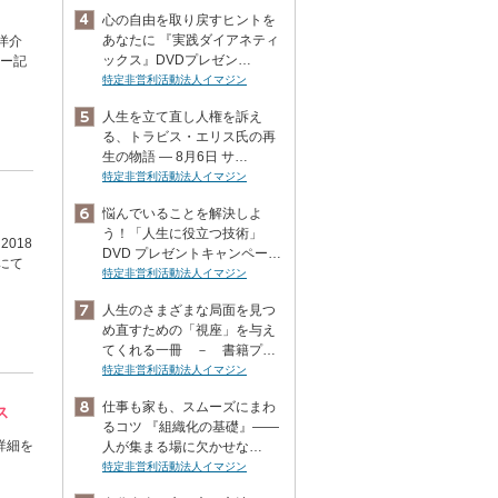
心の自由を取り戻すヒントを
あなたに 『実践ダイアネティ
洋介
ックス』DVDプレゼン…
ュー記
」
特定非営利活動法人イマジン
人生を立て直し人権を訴え
る、トラビス・エリス氏の再
生の物語 ― 8月6日 サ…
特定非営利活動法人イマジン
悩んでいることを解決しよ
う！「人生に役立つ技術」
2018
DVD プレゼントキャンペー…
にて
特定非営利活動法人イマジン
人生のさまざまな局面を見つ
め直すための「視座」を与え
てくれる一冊 － 書籍プ…
特定非営利活動法人イマジン
仕事も家も、スムーズにまわ
ス
るコツ 『組織化の基礎』――
詳細を
人が集まる場に欠かせな…
特定非営利活動法人イマジン