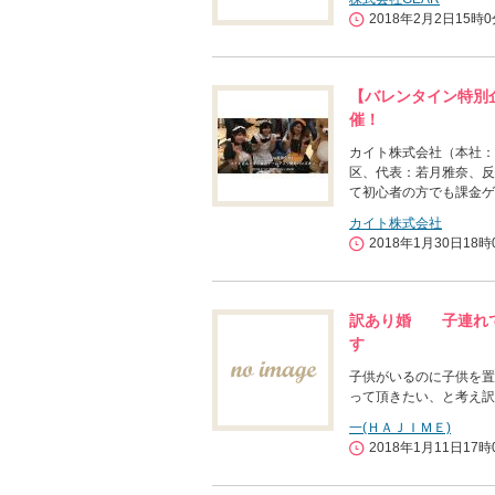
2018年2月2日15時
【バレンタイン特別企
催！
カイト株式会社（本社：東
区、代表：若月雅奈、反保
て初心者の方でも課金ゲ
カイト株式会社
2018年1月30日18時
訳あり婚 子連れ
す
子供がいるのに子供を置
って頂きたい、と考え訳
一(ＨＡＪＩＭＥ)
2018年1月11日17時