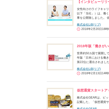
【インタビューリリ
女性向けのライフキャリ
以下「当社」）は、働く女
事を公開致しました。 
株式会社LiB(リブ)
2018年2月20日18時
2018年版「働きが
世界約50カ国で展開している世界
年版「日本における働き
第22位に選出されまし
株式会社LiB(リブ)
2018年2月13日14時
仮想通貨スタートア
株式会社GEARは、ビ
記載した、「仮想通貨サ
株式会社GEAR