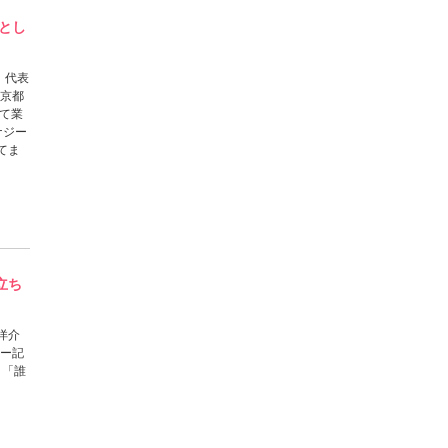
ーとし
、代表
：京都
て業
ナジー
てま
立ち
洋介
ュー記
！「誰