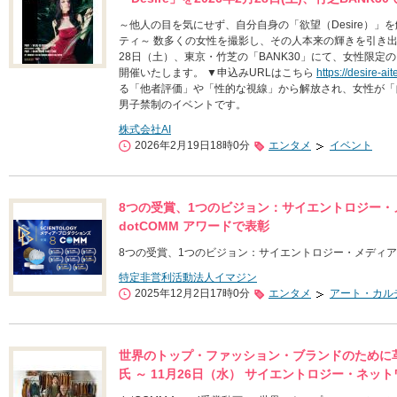
～他人の目を気にせず、自分自身の「欲望（Desire）
ティ～ 数多くの女性を撮影し、その人本来の輝きを引き出して
28日（土）、東京・竹芝の「BANK30」にて、女性限定のドレスアップパ
開催いたします。 ▼申込みURLはこちら
https://desire-a
る「他者評価」や「性的な視線」から解放され、女性が「
男子禁制のイベントです。
株式会社AI
2026年2月19日18時0分
エンタメ
イベント
8つの受賞、1つのビジョン：サイエントロジー・メ
dotCOMM アワードで表彰
8つの受賞、1つのビジョン：サイエントロジー・メディア・プ
特定非営利活動法人イマジン
2025年12月2日17時0分
エンタメ
アート・カル
世界のトップ・ファッション・ブランドのために
氏 ～ 11月26日（水） サイエントロジー・ネッ