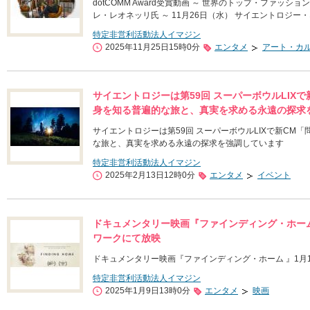
dotCOMM Award受賞動画 ～ 世界のトップ・ファッ
レ・レオネッリ氏 ～ 11月26日（水） サイエントロジ
特定非営利活動法人イマジン
2025年11月25日15時0分
エンタメ
アート・カ
サイエントロジーは第59回 スーパーボウルLIX
身を知る普遍的な旅と、真実を求める永遠の探求
サイエントロジーは第59回 スーパーボウルLIXで新CM
な旅と、真実を求める永遠の探求を強調しています
特定非営利活動法人イマジン
2025年2月13日12時0分
エンタメ
イベント
ドキュメンタリー映画『ファインディング・ホーム 
ワークにて放映
ドキュメンタリー映画『ファインディング・ホーム 』1月1
特定非営利活動法人イマジン
2025年1月9日13時0分
エンタメ
映画