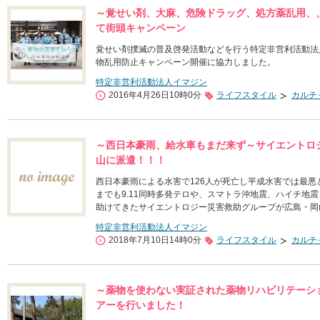
～覚せい剤、大麻、危険ドラッグ、処方薬乱用、
て街頭キャンペーン
覚せい剤撲滅の普及啓発活動などを行う特定非営利活動法
物乱用防止キャンペーン開催に協力しました。
特定非営利活動法人イマジン
2016年4月26日10時0分
ライフスタイル
カルチ
～西日本豪雨、給水車もまだ来ず～サイエントロ
山に派遣！！！
西日本豪雨による水害で126人が死亡し平成水害では最
までも9.11同時多発テロや、スマトラ沖地震、ハイチ地
助けてきたサイエントロジー災害救助グループが広島・岡
特定非営利活動法人イマジン
2018年7月10日14時0分
ライフスタイル
カルチ
～薬物を使わない実証された薬物リハビリテーシ
アーを行いました！