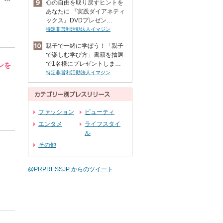
心の自由を取り戻すヒントを
あなたに 『実践ダイアネティ
ックス』DVDプレゼン…
特定非営利活動法人イマジン
親子で一緒に学ぼう！「親子
で楽しむ学び方」書籍を抽選
で1名様にプレゼントしま…
ンを
特定非営利活動法人イマジン
ファッション
ビューティ
エンタメ
ライフスタイ
ル
その他
@PRPRESSJP からのツイート