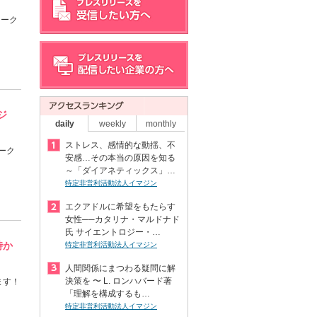
ワーク
ジ
daily
weekly
monthly
ストレス、感情的な動揺、不
ーク
安感…その本当の原因を知る
～「ダイアネティックス」…
特定非営利活動法人イマジン
エクアドルに希望をもたらす
女性──カタリナ・マルドナド
氏 サイエントロジー・…
時か
特定非営利活動法人イマジン
人間関係にまつわる疑問に解
決策を 〜 L. ロンハバード著
ます！
「理解を構成するも…
特定非営利活動法人イマジン