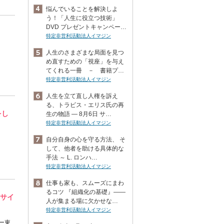
悩んでいることを解決しよ
う！「人生に役立つ技術」
DVD プレゼントキャンペー…
特定非営利活動法人イマジン
人生のさまざまな局面を見つ
め直すための「視座」を与え
てくれる一冊 － 書籍プ…
特定非営利活動法人イマジン
人生を立て直し人権を訴え
る、トラビス・エリス氏の再
をし
生の物語 ― 8月6日 サ…
特定非営利活動法人イマジン
自分自身の心を守る方法、 そ
して、他者を助ける具体的な
手法 ～ L. ロンハ…
特定非営利活動法人イマジン
仕事も家も、スムーズにまわ
るコツ 『組織化の基礎』――
）サイ
人が集まる場に欠かせな…
特定非営利活動法人イマジン
ー東