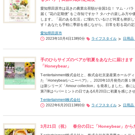
愛知県田原市は花きの農業出荷額が全国1位！ マム・バ
届く ”花の定期便” をご存知ですか？ タハナの楽しみ方
します。「花のある生活」に憧れているけど何度も挫折し
す！あなたも手軽に季節を感じながら、日常を彩る花の定
愛知県田原市
2023年10月4日13時0分
ライフスタイル
日用品
手のひらサイズのベアが初夏をあなたに届けます
「Honeybear」
T-entertainment株式会社と、株式会社京楽産業ホー
た「Honeybear(ハニーベア)」。2020年10月発売の
は新シリーズ「Amour collection」を発表しまし
第7弾はペパーミントの日である6月20日に初夏を感じさ
T-entertainment株式会社
2022年6月20日13時0分
ライフスタイル
日用品
3月21日（祝） 春分の日に「Honeybear」