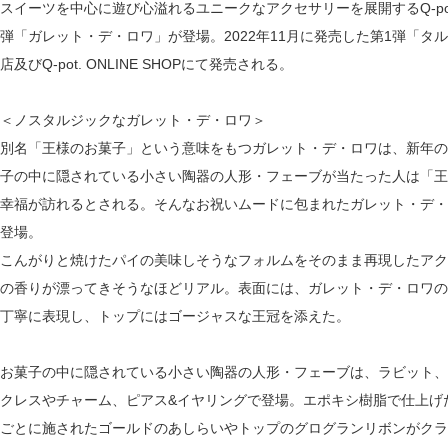
スイーツを中心に遊び心溢れるユニークなアクセサリーを展開するQ-po
弾「ガレット・デ・ロワ」が登場。2022年11月に発売した第1弾「タルト」に
店及びQ-pot. ONLINE SHOPにて発売される。
＜ノスタルジックなガレット・デ・ロワ＞
別名「王様のお菓子」という意味をもつガレット・デ・ロワは、新年の
子の中に隠されている小さい陶器の人形・フェーブが当たった人は「王
幸福が訪れるとされる。そんなお祝いムードに包まれたガレット・デ・ロ
登場。
こんがりと焼けたパイの美味しそうなフォルムをそのまま再現したアク
の香りが漂ってきそうなほどリアル。表面には、ガレット・デ・ロワの象徴で
丁寧に表現し、トップにはゴージャスな王冠を添えた。
お菓子の中に隠されている小さい陶器の人形・フェーブは、ラビット、
クレスやチャーム、ピアス&イヤリングで登場。エポキシ樹脂で仕上げ
ごとに施されたゴールドのあしらいやトップのグログランリボンがクラ