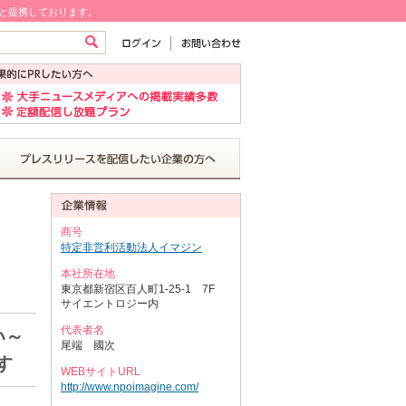
!と提携しております。
商号
特定非営利活動法人イマジン
本社所在地
東京都新宿区百人町1-25-1 7F
サイエントロジー内
代表者名
い～
尾端 國次
す
WEBサイトURL
http://www.npoimagine.com/