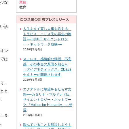
少な
業種
教育
い診
人生を立て直し人権を訴える、
トラビス・エリス氏の再生の物
語 ― 8月6日 サイエントロジ
ー・ネットワーク放映 ―
2026年8月4日
オン
では
ストレス、感情的な動揺、不安
感…その本当の原因を知る～
「ダイアネティックス」2Days
セミナーが開催されます
2026年8月4日
り、
エクアドルに希望をもたらす女
とと
性──カタリナ・マルドナド氏
す。
サイエントロジー・ネットワー
ク 「Voices for Humanity」に登
場
しま
2026年8月4日
。
悩んでいることを解決しよう！