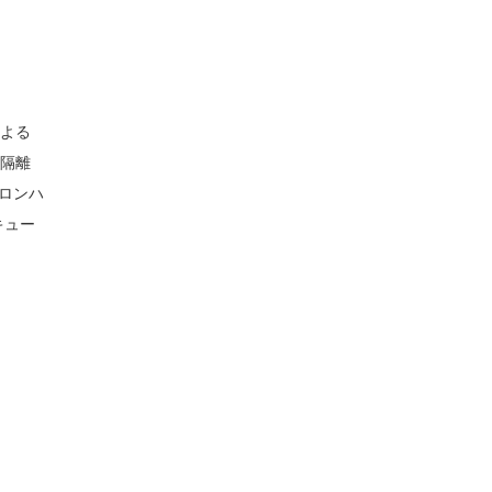
よる
隔離
ロンハ
キュー