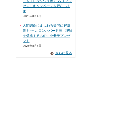
「人生に役立つ技術」DVD プレ
ゼントキャンペーンを行ないま
す
2026年8月4日
人間関係にまつわる疑問に解決
策を 〜 L. ロンハバード著「理解
を構成するもの」小冊子プレゼ
ント
2026年8月4日
さらに見る