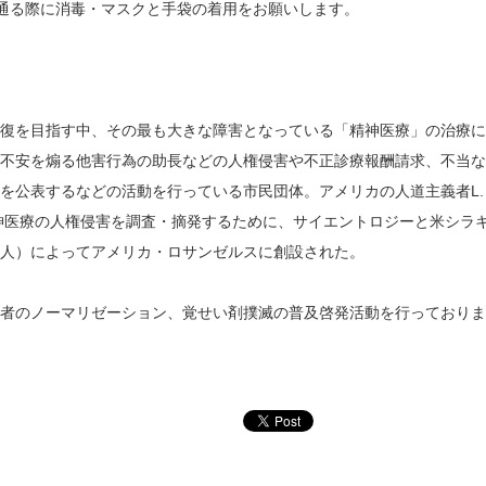
通る際に消毒・マスクと手袋の着用をお願いします。
復を目指す中、その最も大きな障害となっている「精神医療」の治療に
不安を煽る他害行為の助長などの人権侵害や不正診療報酬請求、不当な
を公表するなどの活動を行っている市民団体。アメリカの人道主義者L.
精神医療の人権侵害を調査・摘発するために、サイエントロジーと米シラ
人）によってアメリカ・ロサンゼルスに創設された。
者のノーマリゼーション、覚せい剤撲滅の普及啓発活動を行っておりま