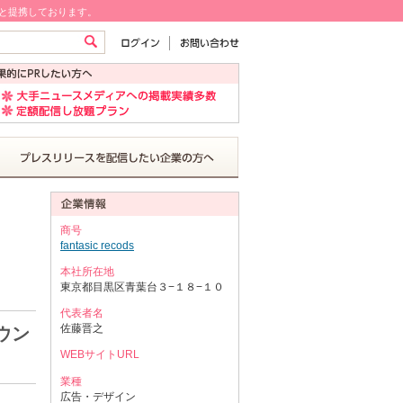
!と提携しております。
商号
fantasic recods
本社所在地
東京都目黒区青葉台３−１８−１０
代表者名
佐藤晋之
ウン
WEBサイトURL
業種
広告・デザイン