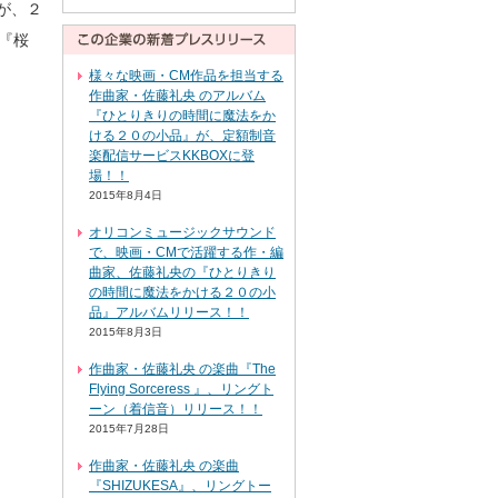
が、２
画『桜
様々な映画・CM作品を担当する
作曲家・佐藤礼央 のアルバム
『ひとりきりの時間に魔法をか
ける２０の小品』が、定額制音
楽配信サービスKKBOXに登
場！！
2015年8月4日
オリコンミュージックサウンド
で、映画・CMで活躍する作・編
曲家、佐藤礼央の『ひとりきり
の時間に魔法をかける２０の小
品』アルバムリリース！！
2015年8月3日
作曲家・佐藤礼央 の楽曲『The
Flying Sorceress 』、リングト
ーン（着信音）リリース！！
2015年7月28日
作曲家・佐藤礼央 の楽曲
『SHIZUKESA』、リングトー