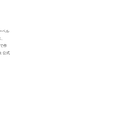
ーベル
は、
どで作
 公式