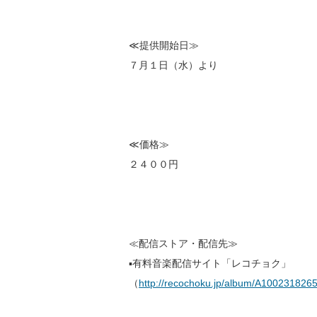
≪提供開始日≫
７月１日（水）より
≪価格≫
２４００円
≪配信ストア・配信先≫
▪️有料音楽配信サイト「レコチョク」
（
http://recochoku.jp/album/A1002318265