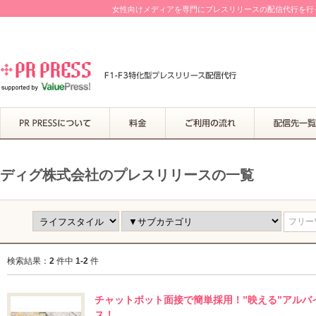
女性向けメディアを専門にプレスリリースの配信代行を行って
ディグ株式会社のプレスリリースの一覧
フリーワ
検索結果：
2
件中
1-2
件
チャットボット面接で簡単採用！”映える”アルバイ
ス！