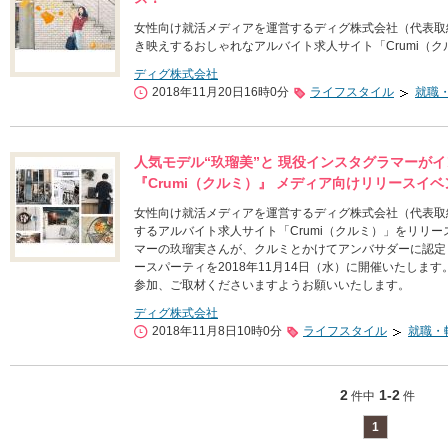
女性向け就活メディアを運営するディグ株式会社（代表取締役
き映えするおしゃれなアルバイト求人サイト「Crumi（
ディグ株式会社
2018年11月20日16時0分
ライフスタイル
就職
人気モデル“玖瑠美”と 現役インスタグラマーが
『Crumi（クルミ）』 メディア向けリリースイベ
女性向け就活メディアを運営するディグ株式会社（代表取締
するアルバイト求人サイト「Crumi（クルミ）」をリリ
マーの玖瑠実さんが、クルミとかけてアンバサダーに認定
ースパーティを2018年11月14日（水）に開催いたし
参加、ご取材くださいますようお願いいたします。
ディグ株式会社
2018年11月8日10時0分
ライフスタイル
就職・
2
1-2
件中
件
1