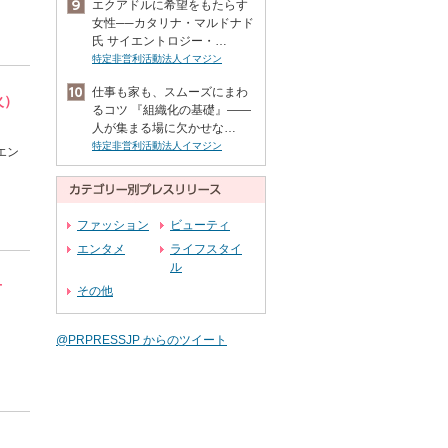
エクアドルに希望をもたらす
女性──カタリナ・マルドナド
氏 サイエントロジー・…
特定非営利活動法人イマジン
仕事も家も、スムーズにまわ
火）
るコツ 『組織化の基礎』――
人が集まる場に欠かせな…
特定非営利活動法人イマジン
イエン
ファッション
ビューティ
エンタメ
ライフスタイ
ル
せ
その他
@PRPRESSJP からのツイート