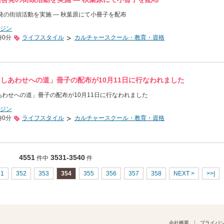
啓発の街頭活動を実施 ― 秋葉原にて小冊子を配布
ジン
時0分
ライフスタイル
カルチャースクール・教育・資格
著「しあわせへの道」冊子の配布が10月11日に行なわれました
しあわせへの道」冊子の配布が10月11日に行なわれました
ジン
時0分
ライフスタイル
カルチャースクール・教育・資格
4551
3531-3540
件中
件
51
352
353
354
355
356
357
358
NEXT >
>>|
会社概要
プライバ