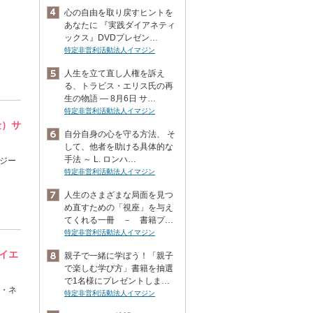
心の自由を取り戻すヒントを
あなたに 『実践ダイアネティ
ックス』DVDプレゼン…
特定非営利活動法人イマジン
人生を立て直し人権を訴え
る、トラビス・エリス氏の再
生の物語 ― 8月6日 サ…
特定非営利活動法人イマジン
金）サ
自分自身の心を守る方法、 そ
して、他者を助ける具体的な
手法 ～ L. ロンハ…
ロジー
特定非営利活動法人イマジン
人生のさまざまな局面を見つ
め直すための「視座」を与え
てくれる一冊 － 書籍プ…
特定非営利活動法人イマジン
イエ
親子で一緒に学ぼう！「親子
で楽しむ学び方」書籍を抽選
で1名様にプレゼントしま…
ー・ネ
特定非営利活動法人イマジン