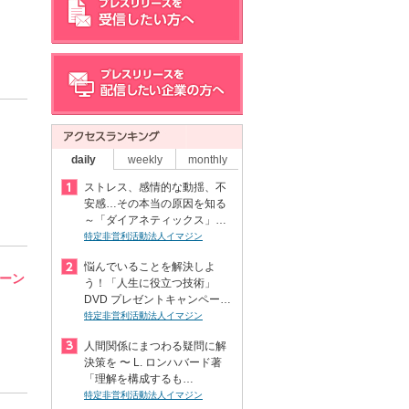
daily
weekly
monthly
ストレス、感情的な動揺、不
安感…その本当の原因を知る
～「ダイアネティックス」…
特定非営利活動法人イマジン
悩んでいることを解決しよ
ペーン
う！「人生に役立つ技術」
DVD プレゼントキャンペー…
特定非営利活動法人イマジン
人間関係にまつわる疑問に解
決策を 〜 L. ロンハバード著
「理解を構成するも…
特定非営利活動法人イマジン