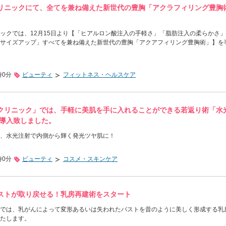
リニックにて、全てを兼ね備えた新世代の豊胸「アクラフィリング豊胸
ックでは、12月15日より【「ヒアルロン酸注入の手軽さ」「脂肪注入の柔らかさ
サイズアップ」すべてを兼ね備えた新世代の豊胸「アクアフィリング豊胸術」】を
時0分
ビューティ
フィットネス・ヘルスケア
クリニック」では、手軽に美肌を手に入れることができる若返り術「水
り導入致しました。
、水光注射で内側から輝く発光ツヤ肌に！
時0分
ビューティ
コスメ・スキンケア
ストが取り戻せる！乳房再建術をスタート
では、乳がんによって変形あるいは失われたバストを昔のように美しく形成する乳
たします。