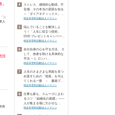
術」
ストレス、感情的な動揺、不
安感…その本当の原因を知る
～「ダイアネティックス」…
」「シ
特定非営利活動法人イマジン
導入
悩んでいることを解決しよ
う！「人生に役立つ技術」
DVD プレゼントキャンペー…
特定非営利活動法人イマジン
自分自身の心を守る方法、 そ
して、他者を助ける具体的な
光注
手法 ～ L. ロンハ…
特定非営利活動法人イマジン
人生のさまざまな局面を見つ
め直すための「視座」を与え
てくれる一冊 － 書籍プ…
特定非営利活動法人イマジン
仕事も家も、スムーズにまわ
るコツ 『組織化の基礎』――
人が集まる場に欠かせな…
房再
特定非営利活動法人イマジン