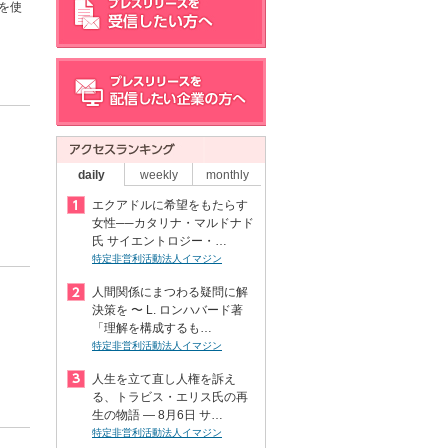
を使
daily
weekly
monthly
エクアドルに希望をもたらす
女性──カタリナ・マルドナド
氏 サイエントロジー・…
特定非営利活動法人イマジン
人間関係にまつわる疑問に解
決策を 〜 L. ロンハバード著
「理解を構成するも…
特定非営利活動法人イマジン
人生を立て直し人権を訴え
る、トラビス・エリス氏の再
生の物語 ― 8月6日 サ…
特定非営利活動法人イマジン