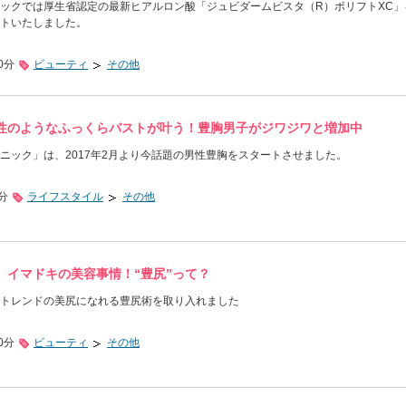
ックでは厚生省認定の最新ヒアルロン酸「ジュビダームビスタ（R）ボリフトXC」
トいたしました。
0分
ビューティ
その他
性のようなふっくらバストが叶う！豊胸男子がジワジワと増加中
ニック」は、2017年2月より今話題の男性豊胸をスタートさせました。
0分
ライフスタイル
その他
、イマドキの美容事情！“豊尻”って？
トレンドの美尻になれる豊尻術を取り入れました
0分
ビューティ
その他