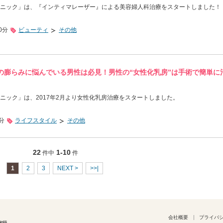
ニック」は、『インティマレーザー』による美容婦人科治療をスタートしました！
0分
ビューティ
その他
の膨らみに悩んでいる男性は必見！男性の“女性化乳房”は手術で簡単に
ニック」は、2017年2月より女性化乳房治療をスタートしました。
0分
ライフスタイル
その他
22
1-10
件中
件
1
2
3
NEXT >
>>|
会社概要
プライバ