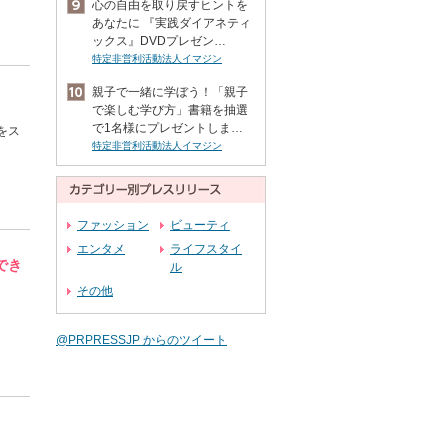
心の自由を取り戻すヒントを
あなたに 『実践ダイアネティ
ックス』DVDプレゼン…
特定非営利活動法人イマジン
親子で一緒に学ぼう！「親子
で楽しむ学び方」書籍を抽選
で1名様にプレゼントしま…
をス
特定非営利活動法人イマジン
ファッション
ビューティ
エンタメ
ライフスタイ
でき
ル
その他
@PRPRESSJP からのツイート