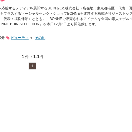
躍を応援するメディアを展開するBIJIN＆Co.株式会社（所在地：東京都港区 代表：
をプラスするソーシャルセレクトショップBONNEを運営する株式会社ジャストシ
 代表：福良伴昭）とともに、BONNEで販売されるアイテムを全国の素人モデル
NE BIJIN SELECTION』を本日12月3日より開催致します。
0分
ビューティ
その他
1
1-1
件中
件
1