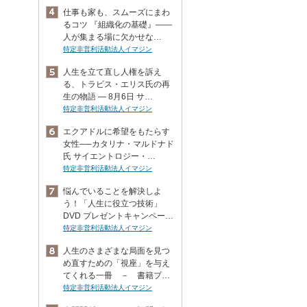
仕事も家も、スムーズにまわ
るコツ 『組織化の基礎』――
人が集まる場に欠かせな…
特定非営利活動法人イマジン
人生を立て直し人権を訴え
る、トラビス・エリス氏の再
生の物語 ― 8月6日 サ…
特定非営利活動法人イマジン
エクアドルに希望をもたらす
女性──カタリナ・マルドナド
氏 サイエントロジー・…
特定非営利活動法人イマジン
悩んでいることを解決しよ
う！「人生に役立つ技術」
DVD プレゼントキャンペー…
特定非営利活動法人イマジン
人生のさまざまな局面を見つ
め直すための「視座」を与え
てくれる一冊 － 書籍プ…
特定非営利活動法人イマジン