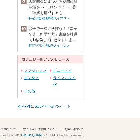
人間関係にまつわる疑問に解
決策を 〜 L. ロンハバード著
「理解を構成するも…
特定非営利活動法人イマジン
親子で一緒に学ぼう！「親子
で楽しむ学び方」書籍を抽選
で1名様にプレゼントしま…
特定非営利活動法人イマジン
ファッション
ビューティ
エンタメ
ライフスタイ
ル
その他
@PRPRESSJP からのツイート
シーポリシー
サイトのご利用について
お問い合わせ
pyright © 2013
WEBSQUARE
Co.,Ltd. All rights reserved.