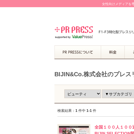
女性向けメディアを専
BIJIN&Co.株式会社のプレ
検索結果：
1
件中
1-1
件
全国１００人１００
BIJIN SELECTION