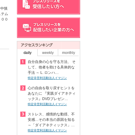
田中慎
ステム
１００
daily
weekly
monthly
自分自身の心を守る方法、 そ
して、他者を助ける具体的な
手法 ～ L. ロンハ…
特定非営利活動法人イマジン
心の自由を取り戻すヒントを
あなたに 『実践ダイアネティ
ックス』DVDプレゼン…
特定非営利活動法人イマジン
ストレス、感情的な動揺、不
安感…その本当の原因を知る
～「ダイアネティックス」…
特定非営利活動法人イマジン