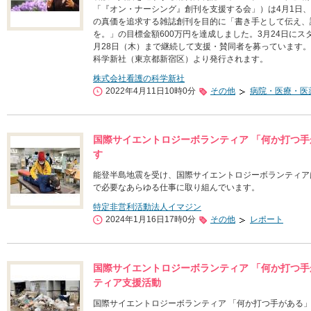
「『オン・ナーシング』創刊を支援する会」）は4月1日
の真価を追求する雑誌創刊を目的に「書き手として伝え、
を。」の目標金額600万円を達成しました。3月24日に
月28日（木）まで継続して支援・賛同者を募っています
科学新社（東京都新宿区）より発行されます。
株式会社看護の科学新社
2022年4月11日10時0分
その他
病院・医療・医
国際サイエントロジーボランティア 「何か打つ
す
能登半島地震を受け、国際サイエントロジーボランティア
で必要なあらゆる仕事に取り組んでいます。
特定非営利活動法人イマジン
2024年1月16日17時0分
その他
レポート
国際サイエントロジーボランティア 「何か打つ手
ティア支援活動
国際サイエントロジーボランティア 「何か打つ手がある