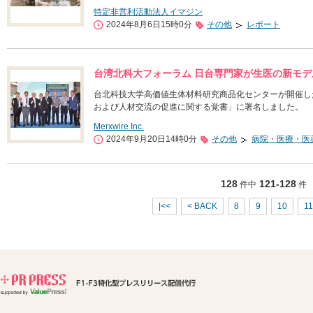
特定非営利活動法人イマジン
2024年8月6日15時0分
その他
レポート
台湾北科大フォーラム 日台専門家が生医の新モデ
台北科技大学高価値生体材料研究商品化センターが開催し
および人材交流の促進に関する覚書」に署名しました。
Merxwire Inc.
2024年9月20日14時0分
その他
病院・医療・医
128
121-128
件中
件
|<<
< BACK
8
9
10
11