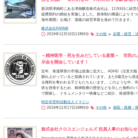
新潟県津南町にある津南醸造株式会社は、12月8日に経営
提携契約の締結を実施しました。新体制の構築により３つ
海外展開）を掲げ、酒蔵の経営革新を進めて行きます。
株式会社FARM8
2019年12月10日11時0分
その他
起業・経営・
～精神医学・死を生みだしている産業～ 市民の
示会を開会しています！
近年、発達障害の市場は急激に拡大し、ADHD（注意欠陥
膨れ上がっていると指摘されています。また0歳児から投
る権利を奪われる子どもたちもいます。 このような中、市
状を啓発するため、精神医療の歴史などを示した無料のパネ
で開催し、ドキュメンタリー映像などご紹介、発達障害バ
特定非営利活動法人イマジン
2019年12月17日18時0分
その他
病院・医療・
株式会社クロスエンジェルズ 役員人事のお知らせ