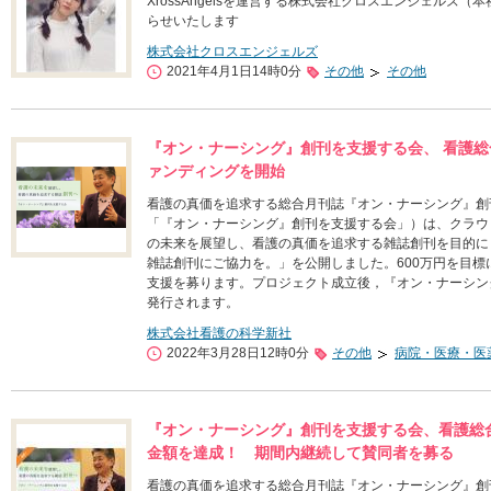
XrossAngelsを運営する株式会社クロスエンジェルズ
らせいたします
株式会社クロスエンジェルズ
2021年4月1日14時0分
その他
その他
『オン・ナーシング』創刊を支援する会、 看護総
ァンディングを開始
看護の真価を追求する総合月刊誌『オン・ナーシング』創
「『オン・ナーシング』創刊を支援する会」）は、クラウド
の未来を展望し、看護の真価を追求する雑誌創刊を目的に
雑誌創刊にご協力を。」を公開しました。600万円を目標に
支援を募ります。プロジェクト成立後，『オン・ナーシン
発行されます。
株式会社看護の科学新社
2022年3月28日12時0分
その他
病院・医療・医
『オン・ナーシング』創刊を支援する会、看護総
金額を達成！ 期間内継続して賛同者を募る
看護の真価を追求する総合月刊誌『オン・ナーシング』創