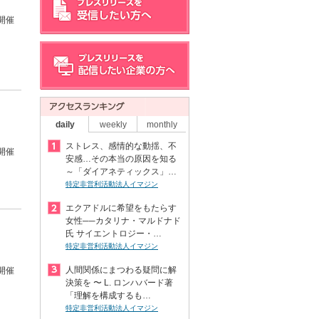
開催
daily
weekly
monthly
ストレス、感情的な動揺、不
開催
安感…その本当の原因を知る
～「ダイアネティックス」…
特定非営利活動法人イマジン
エクアドルに希望をもたらす
女性──カタリナ・マルドナド
氏 サイエントロジー・…
特定非営利活動法人イマジン
人間関係にまつわる疑問に解
開催
決策を 〜 L. ロンハバード著
「理解を構成するも…
特定非営利活動法人イマジン