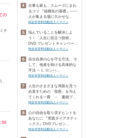
仕事も家も、スムーズにまわ
るコツ 『組織化の基礎』――
ての
人が集まる場に欠かせな…
特定非営利活動法人イマジン
ミナ
悩んでいることを解決しよ
う！「人生に役立つ技術」
DVD プレゼントキャンペー…
特定非営利活動法人イマジン
自分自身の心を守る方法、 そ
して、他者を助ける具体的な
手法 ～ L. ロンハ…
特定非営利活動法人イマジン
う、
人生のさまざまな局面を見つ
め直すための「視座」を与え
てくれる一冊 － 書籍プ…
特定非営利活動法人イマジン
心の自由を取り戻すヒントを
あなたに 『実践ダイアネティ
30
ックス』DVDプレゼン…
特定非営利活動法人イマジン