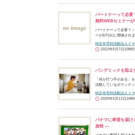
パートナーって必要
無料WEBセミナーが6
パートナーって必要？～
ーが6/7(火)に開催され
特定非営利活動法人イマ
2022年6月7日10時
パンデミックを阻止
「何か打つ手がある」を
活動しているボランティ
特定非営利活動法人イマ
2020年5月12日18時
パナマに希望を届ける
放映 ―