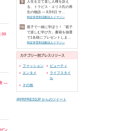
人生を立て直し人権を訴え
る、トラビス・エリス氏の再
生の物語 ― 8月6日 サ…
特定非営利活動法人イマジン
親子で一緒に学ぼう！「親子
で楽しむ学び方」書籍を抽選
30
で1名様にプレゼントしま…
特定非営利活動法人イマジン
ファッション
ビューティ
エンタメ
ライフスタイ
ル
 ―
その他
@PRPRESSJP からのツイート
ゼン