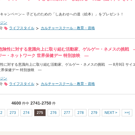
キャンペーン～ 子どものための「しあわせへの道（絵本）」をプレゼント！
ジン
0分
ライフスタイル
カルチャースクール・教育・資格
危険性に対する意識向上に取り組む活動家、ゲルゲー・ネメスの挑戦 ―
ジー・ネットワーク 世界保健デー 特別放映 ―
性に対する意識向上に取り組む活動家、ゲルゲー・ネメスの挑戦 ― 8月9日 サイ
世界保健デー 特別放映 ―
ジン
0分
ライフスタイル
カルチャースクール・教育・資格
4600
2741-2750
件中
件
72
273
274
275
276
277
278
279
NEXT >
>>|