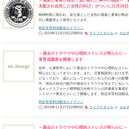
～遺族と著者が執念で追い続けた事件の物語～ 
支配され自死した女性の叫び」がついに11月29
精神科医に狙われ、命を落とした女性の遺族と著者が執念で
日に萬書房より発売となります。
特定非営利活動法人イマジン
2019年11月19日15時0分
ライフスタイル
カル
～過去のトラウマや心理的ストレスが明らかに～
者育成講座を開催します
近年、心身医学において過去のトラウマや心理的なストレ
明らかになってきています。また、児童相談所における平成
となっており、成人になってからのこれらの心身への影響
中、現在の自分の能力や過去のトラウマが与えているレベ
るオックスフォード標準能力分析テストの評価者を養成する
ントロジー東京ビル）にて開催します。特定非営利活動法
特定非営利活動法人イマジン
2019年11月27日10時0分
ライフスタイル
カル
～過去のトラウマや心理的ストレスが明らかに～