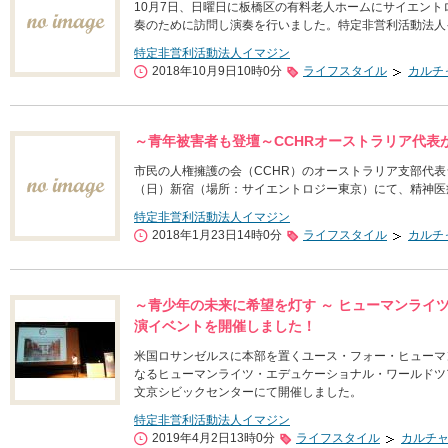
10月7日、日曜日に板橋区の有料老人ホームにサイエン
奏のために訪問し演奏を行いました。特定非営利活動法人
特定非営利活動法人イマジン
2018年10月9日10時0分
ライフスタイル
カルチ
～青年被害者も登壇～CCHRオーストラリア代表
市民の人権擁護の会（CCHR）のオーストラリア支部代表
（日）新宿（場所：サイエントロジー東京）にて、精神医
特定非営利活動法人イマジン
2018年1月23日14時0分
ライフスタイル
カルチ
～青少年の未来に希望を灯す ～ ヒューマンライ
演イベントを開催しました！
米国ロサンゼルスに本部を置くユース・フォー・ヒューマン
なるヒューマンライツ・エデュケーショナル・ワールドツア
文京シビックセンターにて開催しました。
特定非営利活動法人イマジン
2019年4月2日13時0分
ライフスタイル
カルチ