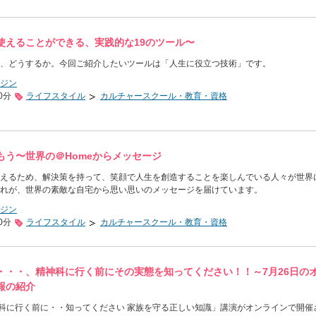
使えることができる、実践的な19のツール〜
、どうするか。今回ご紹介したいツールは「人生に役立つ技術」です。
ジン
0分
ライフスタイル
カルチャースクール・教育・資格
もう〜世界の＠Homeからメッセージ
えるため、解決策を持って、笑顔で人生を創造することを楽しんでいる人々が世界
れが、世界の素敵な自宅から思い思いのメッセージを届けています。
ジン
0分
ライフスタイル
カルチャースクール・教育・資格
・・・、精神科に行く前にその実態を知ってください！！～7月26日の
報の紹介
神科に行く前に・・知ってください 家族を守る正しい知識」講演がオンラインで開催