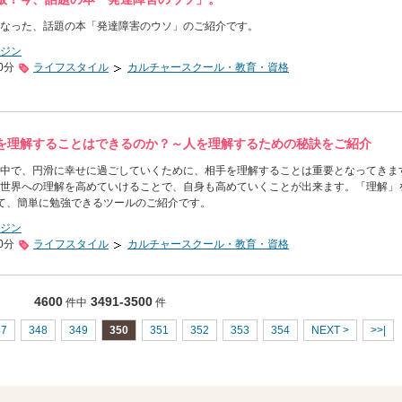
なった、話題の本「発達障害のウソ」のご紹介です。
ジン
0分
ライフスタイル
カルチャースクール・教育・資格
を理解することはできるのか？～人を理解するための秘訣をご紹介
中で、円滑に幸せに過ごしていくために、相手を理解することは重要となってきま
世界への理解を高めていけることで、自身も高めていくことが出来ます。「理解」
て、簡単に勉強できるツールのご紹介です。
ジン
0分
ライフスタイル
カルチャースクール・教育・資格
4600
3491-3500
件中
件
47
348
349
350
351
352
353
354
NEXT >
>>|