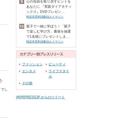
心の自由を取り戻すヒントを
あなたに 『実践ダイアネティ
ックス』DVDプレゼン…
特定非営利活動法人イマジン
親子で一緒に学ぼう！「親子
で楽しむ学び方」書籍を抽選
で1名様にプレゼントしま…
特定非営利活動法人イマジン
。
ファッション
ビューティ
エンタメ
ライフスタイ
ル
介
その他
くでし
。
@PRPRESSJP からのツイート