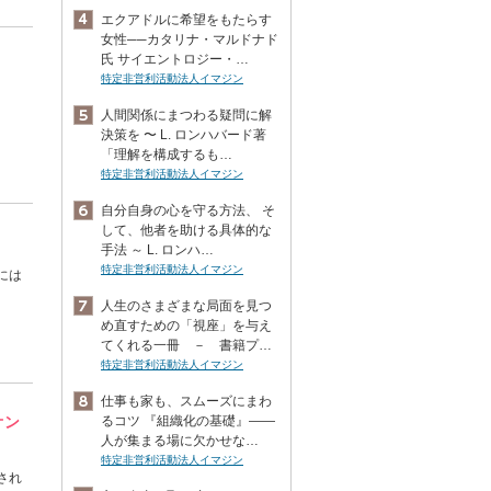
エクアドルに希望をもたらす
女性──カタリナ・マルドナド
氏 サイエントロジー・…
特定非営利活動法人イマジン
人間関係にまつわる疑問に解
決策を 〜 L. ロンハバード著
「理解を構成するも…
特定非営利活動法人イマジン
自分自身の心を守る方法、 そ
して、他者を助ける具体的な
手法 ～ L. ロンハ…
特定非営利活動法人イマジン
には
人生のさまざまな局面を見つ
め直すための「視座」を与え
てくれる一冊 － 書籍プ…
特定非営利活動法人イマジン
仕事も家も、スムーズにまわ
オン
るコツ 『組織化の基礎』――
人が集まる場に欠かせな…
特定非営利活動法人イマジン
され