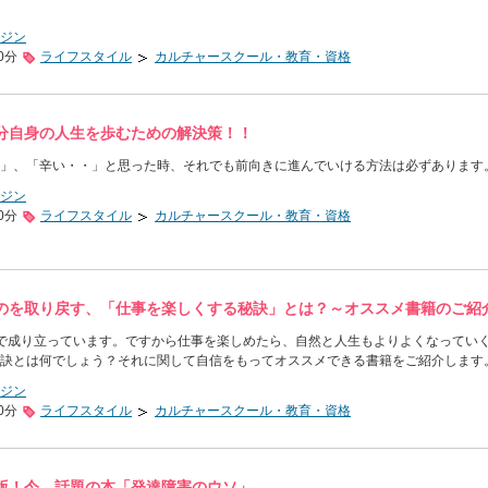
ジン
0分
ライフスタイル
カルチャースクール・教育・資格
分自身の人生を歩むための解決策！！
」、「辛い・・」と思った時、それでも前向きに進んでいける方法は必ずあります
ジン
0分
ライフスタイル
カルチャースクール・教育・資格
のを取り戻す、「仕事を楽しくする秘訣」とは？～オススメ書籍のご紹
で成り立っています。ですから仕事を楽しめたら、自然と人生もよりよくなってい
訣とは何でしょう？それに関して自信をもってオススメできる書籍をご紹介します
ジン
0分
ライフスタイル
カルチャースクール・教育・資格
版！今、話題の本「発達障害のウソ」。