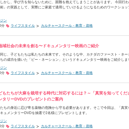
しかし、学び方を知らないために、困難を抱えてしまうことがあります。 今回行わ
術」の実践として、実際にご家庭で適用していけるようになるためのワークショッ
ジン
0分
ライフスタイル
カルチャースクール・教育・資格
地域社会の未来を創る〜ドキュメンタリー映画のご紹介
同じ、子どもたちは私たちの未来です。そのような中、カナダのファースト・ネー
ちの成功を描いた「ビー・ネーション」というドキュメンタリー映画をご紹介しま
ジン
0分
ライフスタイル
カルチャースクール・教育・資格
どもたちが大麻を栽培する時代に対応するには？～「真実を知ってくだ
ンタリーDVDのプレゼントのご案内
たちの身近に忍び寄る薬物の危険から守る必要があります。そこで今回は、「真実
キュメンタリーDVDを抽選で2名様にプレゼントします。
ジン
0分
ライフスタイル
カルチャースクール・教育・資格