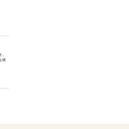
す。
を構