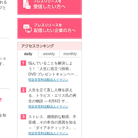
れる
プと
daily
weekly
monthly
ショ
悩んでいることを解決しよ
す。
う！「人生に役立つ技術」
DVD プレゼントキャンペー…
特定非営利活動法人イマジン
人生を立て直し人権を訴え
る、トラビス・エリス氏の再
さ
生の物語 ― 8月6日 サ…
特定非営利活動法人イマジン
を知
ストレス、感情的な動揺、不
安感…その本当の原因を知る
～「ダイアネティックス」…
特定非営利活動法人イマジン