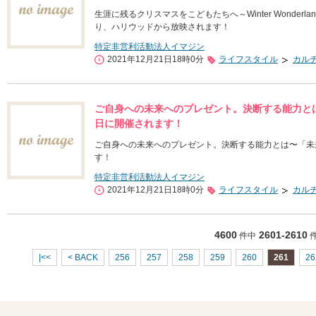
生涯に残るクリスマスをこどもたちへ～Winter Wonder
り、ハリウッドから放映されます！
特定非営利活動法人イマジン
2021年12月21日18時0分
ライフスタイル
カル
ご自身への未来へのプレゼント。決断する能力とは〜
日に開催されます！
ご自身への未来へのプレゼント。決断する能力とは〜「未来へ
す！
特定非営利活動法人イマジン
2021年12月21日18時0分
ライフスタイル
カル
4600
2601-2610
件中
|<<
< BACK
256
257
258
259
260
261
26