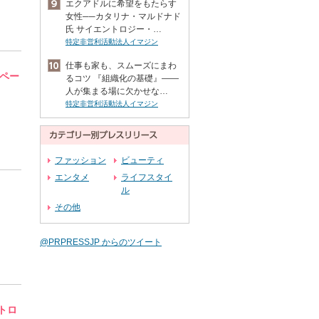
エクアドルに希望をもたらす
女性──カタリナ・マルドナド
氏 サイエントロジー・…
特定非営利活動法人イマジン
仕事も家も、スムーズにまわ
ンペー
るコツ 『組織化の基礎』――
人が集まる場に欠かせな…
特定非営利活動法人イマジン
ファッション
ビューティ
エンタメ
ライフスタイ
ル
その他
@PRPRESSJP からのツイート
トロ