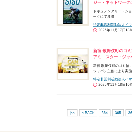
ジー・ネットワーク
ドキュメンタリー・ショー
ークにて放映
特定非営利活動法人イマ
2025年11月17日18
新宿 歌舞伎町のゴミ
アミニスター・ジャ
新宿 歌舞伎町のゴミ拾
ジャパン主催により実施
特定非営利活動法人イマ
2025年11月18日10
|<<
< BACK
364
365
3