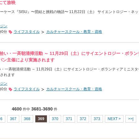
にて放映
ケース『SISU』〜団結と挑戦の物語〜 11月22日（土） サイエントロジー・ネ
ジン
時0分
ライフスタイル
カルチャースクール・教育・資格
拾い・一斉朝清掃活動 ～ 11月29日（土）にサイエントロジー・ボラン
パン主催により実施されます
い・一斉朝清掃活動 ～ 11月29日（土）にサイエントロジー・ボランティアミニスタ
されます
ジン
時0分
ライフスタイル
カルチャースクール・教育・資格
4600
3681-3690
件中
件
66
367
368
369
370
371
372
373
NEXT >
>>|