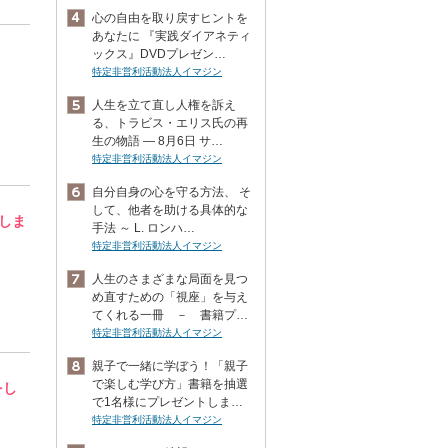
心の自由を取り戻すヒントを
あなたに 『実践ダイアネティ
ックス』DVDプレゼン…
特定非営利活動法人イマジン
人生を立て直し人権を訴え
る、トラビス・エリス氏の再
生の物語 ― 8月6日 サ…
特定非営利活動法人イマジン
自分自身の心を守る方法、 そ
して、他者を助ける具体的な
しま
手法 ～ L. ロンハ…
特定非営利活動法人イマジン
人生のさまざまな局面を見つ
め直すための「視座」を与え
てくれる一冊 － 書籍プ…
特定非営利活動法人イマジン
親子で一緒に学ぼう！「親子
で楽しむ学び方」書籍を抽選
をし
で1名様にプレゼントしま…
特定非営利活動法人イマジン