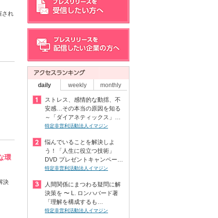
催され
daily
weekly
monthly
ストレス、感情的な動揺、不
安感…その本当の原因を知る
～「ダイアネティックス」…
特定非営利活動法人イマジン
悩んでいることを解決しよ
う！「人生に役立つ技術」
な環
DVD プレゼントキャンペー…
特定非営利活動法人イマジン
解決
人間関係にまつわる疑問に解
決策を 〜 L. ロンハバード著
「理解を構成するも…
特定非営利活動法人イマジン