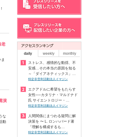
！
海老
daily
weekly
monthly
いま
ストレス、感情的な動揺、不
安感…その本当の原因を知る
～「ダイアネティックス」…
特定非営利活動法人イマジン
エクアドルに希望をもたらす
女性──カタリナ・マルドナド
講演
氏 サイエントロジー・…
特定非営利活動法人イマジン
人間関係にまつわる疑問に解
うな
決策を 〜 L. ロンハバード著
活動
「理解を構成するも…
特定非営利活動法人イマジン