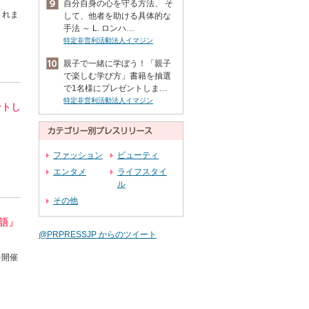
自分自身の心を守る方法、 そ
されま
して、他者を助ける具体的な
手法 ～ L. ロンハ…
特定非営利活動法人イマジン
親子で一緒に学ぼう！「親子
で楽しむ学び方」書籍を抽選
で1名様にプレゼントしま…
特定非営利活動法人イマジン
ントし
ファッション
ビューティ
エンタメ
ライフスタイ
ル
その他
語」
@PRPRESSJP からのツイート
を開催