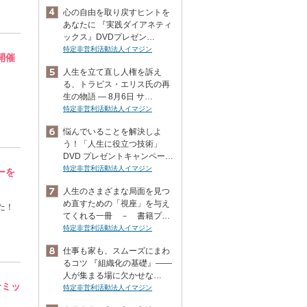
心の自由を取り戻すヒントを
あなたに 『実践ダイアネティ
ックス』DVDプレゼン…
特定非営利活動法人イマジン
開催
人生を立て直し人権を訴え
る、トラビス・エリス氏の再
生の物語 ― 8月6日 サ…
特定非営利活動法人イマジン
悩んでいることを解決しよ
う！「人生に役立つ技術」
DVD プレゼントキャンペー…
特定非営利活動法人イマジン
ーを
人生のさまざまな局面を見つ
め直すための「視座」を与え
た！
てくれる一冊 － 書籍プ…
特定非営利活動法人イマジン
仕事も家も、スムーズにまわ
るコツ 『組織化の基礎』――
人が集まる場に欠かせな…
サミッ
特定非営利活動法人イマジン