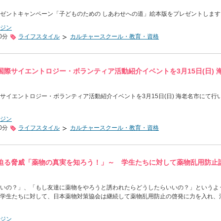
ゼントキャンペーン「子どものための しあわせへの道」絵本版をプレゼントします
ジン
0分
ライフスタイル
カルチャースクール・教育・資格
際サイエントロジー・ボランティア活動紹介イベントを3月15日(日) 
サイエントロジー・ボランティア活動紹介イベントを3月15日(日) 海老名市にて行
ジン
0分
ライフスタイル
カルチャースクール・教育・資格
迫る脅威「薬物の真実を知ろう！」～ 学生たちに対して薬物乱用防止
いの？」、「もし友達に薬物をやろうと誘われたらどうしたらいいの？」というよ
学生たちに対して、日本薬物対策協会は継続して薬物乱用防止の啓発に力を入れ、
ジン