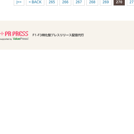
|<<
< BACK
265
266
267
268
269
270
27