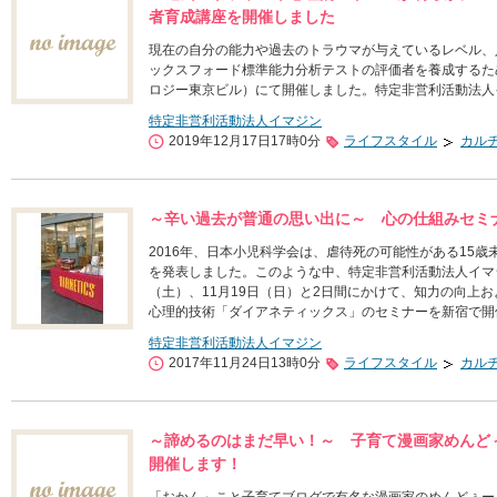
者育成講座を開催しました
現在の自分の能力や過去のトラウマが与えているレベル、
ックスフォード標準能力分析テストの評価者を養成するため
ロジー東京ビル）にて開催しました。特定非営利活動法人
特定非営利活動法人イマジン
2019年12月17日17時0分
ライフスタイル
カル
～辛い過去が普通の思い出に～ 心の仕組みセミ
2016年、日本小児科学会は、虐待死の可能性がある15歳
を発表しました。このような中、特定非営利活動法人イマジ
（土）、11月19日（日）と2日間にかけて、知力の向上
心理的技術「ダイアネティックス」のセミナーを新宿で開
特定非営利活動法人イマジン
2017年11月24日13時0分
ライフスタイル
カル
～諦めるのはまだ早い！～ 子育て漫画家めんど
開催します！