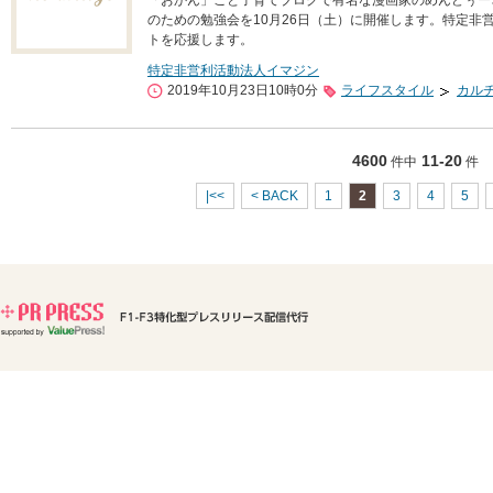
「おかん」こと子育てブログで有名な漫画家のめんどぅー
のための勉強会を10月26日（土）に開催します。特定非
トを応援します。
特定非営利活動法人イマジン
2019年10月23日10時0分
ライフスタイル
カル
4600
11-20
件中
件
|<<
< BACK
1
2
3
4
5