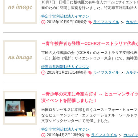
10月7日、日曜日に板橋区の有料老人ホームにサイエン
奏のために訪問し演奏を行いました。特定非営利活動法人
特定非営利活動法人イマジン
2018年10月9日10時0分
ライフスタイル
カルチ
～青年被害者も登壇～CCHRオーストラリア代表
市民の人権擁護の会（CCHR）のオーストラリア支部代表
（日）新宿（場所：サイエントロジー東京）にて、精神医
特定非営利活動法人イマジン
2018年1月23日14時0分
ライフスタイル
カルチ
～青少年の未来に希望を灯す ～ ヒューマンライ
演イベントを開催しました！
米国ロサンゼルスに本部を置くユース・フォー・ヒューマン
なるヒューマンライツ・エデュケーショナル・ワールドツア
文京シビックセンターにて開催しました。
特定非営利活動法人イマジン
2019年4月2日13時0分
ライフスタイル
カルチ