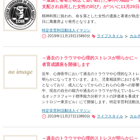
～遺族と著者が執念で追い続けた事件の物語～ 
支配され自死した女性の叫び」がついに11月29
精神科医に狙われ、命を落とした女性の遺族と著者が執念で
日に萬書房より発売となります。
特定非営利活動法人イマジン
2019年11月19日15時0分
ライフスタイル
カル
～過去のトラウマや心理的ストレスが明らかに～
者育成講座を開催します
近年、心身医学において過去のトラウマや心理的なストレ
明らかになってきています。また、児童相談所における平成
となっており、成人になってからのこれらの心身への影響
中、現在の自分の能力や過去のトラウマが与えているレベ
るオックスフォード標準能力分析テストの評価者を養成する
ントロジー東京ビル）にて開催します。特定非営利活動法
特定非営利活動法人イマジン
2019年11月27日10時0分
ライフスタイル
カル
～過去のトラウマや心理的ストレスが明らかに～