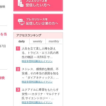
て放映
光を当
daily
weekly
monthly
17日
人生を立て直し人権を訴え
る、トラビス・エリス氏の再
生の物語 ― 8月6日 サ…
特定非営利活動法人イマジン
ストレス、感情的な動揺、不
安感…その本当の原因を知る
放映
～「ダイアネティックス」…
特定非営利活動法人イマジン
エクアドルに希望をもたらす
女性──カタリナ・マルドナド
氏 サイエントロジー・…
特定非営利活動法人イマジン