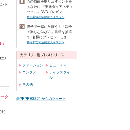
心の自由を取り戻すヒントを
エント
あなたに 『実践ダイアネティ
ックス』DVDプレゼン…
特定非営利活動法人イマジン
親子で一緒に学ぼう！「親子
で楽しむ学び方」書籍を抽選
で1名様にプレゼントしま…
特定非営利活動法人イマジン
ル』
土)
ファッション
ビューティ
エンタメ
ライフスタイ
ル
その他
ワーク
@PRPRESSJP からのツイート
(土)