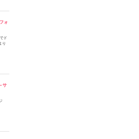
パフォ
」でド
より
～サ
ジ