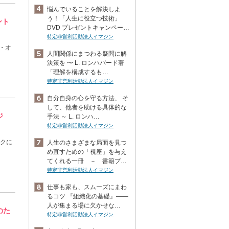
悩んでいることを解決しよ
う！「人生に役立つ技術」
ント
DVD プレゼントキャンペー…
特定非営利活動法人イマジン
ナ・オ
人間関係にまつわる疑問に解
決策を 〜 L. ロンハバード著
「理解を構成するも…
特定非営利活動法人イマジン
自分自身の心を守る方法、 そ
して、他者を助ける具体的な
ジ
手法 ～ L. ロンハ…
特定非営利活動法人イマジン
ークに
人生のさまざまな局面を見つ
め直すための「視座」を与え
てくれる一冊 － 書籍プ…
特定非営利活動法人イマジン
仕事も家も、スムーズにまわ
るコツ 『組織化の基礎』――
人が集まる場に欠かせな…
のた
特定非営利活動法人イマジン