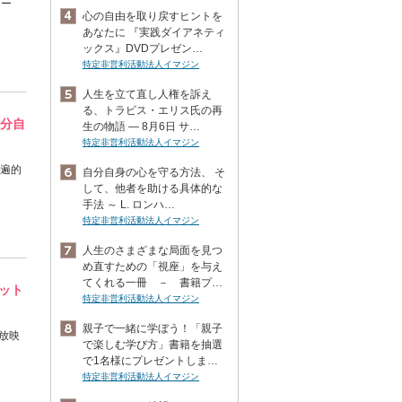
ケー
心の自由を取り戻すヒントを
あなたに 『実践ダイアネティ
ックス』DVDプレゼン…
特定非営利活動法人イマジン
人生を立て直し人権を訴え
る、トラビス・エリス氏の再
自分自
生の物語 ― 8月6日 サ…
特定非営利活動法人イマジン
普遍的
自分自身の心を守る方法、 そ
して、他者を助ける具体的な
手法 ～ L. ロンハ…
特定非営利活動法人イマジン
人生のさまざまな局面を見つ
め直すための「視座」を与え
てくれる一冊 － 書籍プ…
ネット
特定非営利活動法人イマジン
親子で一緒に学ぼう！「親子
て放映
で楽しむ学び方」書籍を抽選
で1名様にプレゼントしま…
特定非営利活動法人イマジン