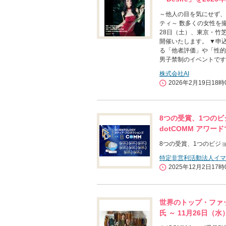
～他人の目を気にせず、
ティ～ 数多くの女性を撮
28日（土）、東京・竹芝の「B
開催いたします。 ▼申
る「他者評価」や「性的
男子禁制のイベントです
株式会社AI
2026年2月19日18時
8つの受賞、1つのビ
dotCOMM アワー
8つの受賞、1つのビジョ
特定非営利活動法人イマ
2025年12月2日17時
世界のトップ・ファ
氏 ～ 11月26日