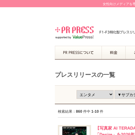
女性向けメディアを専
プレスリリースの一覧
検索結果：
860
件中
1-10
件
【写真家 AI TE
「Desire」を202