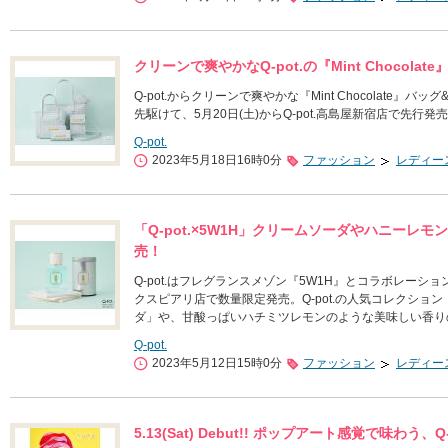
クリーンで爽やかなQ-pot.の『Mint Chocola
Q-pot.からクリーンで爽やかな『Mint Chocolate』
先駆けて、5月20日(土)からQ-pot.高島屋新宿店で先行発
Q-pot.
2023年5月18日16時0分
ファッション
レディー
「Q-pot.×5W1H」クリームソーダやハニーレモ
売！
Q-pot.はフレグランスメゾン『5W1H』とコラボレーションし
クスピアリ店で数量限定発売。Q-pot.の人気コレクショ
ダ」や、甘酸っぱいハチミツレモンのような美味しい香りの「Ho
Q-pot.
2023年5月12日15時0分
ファッション
レディー
5.13(Sat) Debut!! ポップアート感覚で味わう、