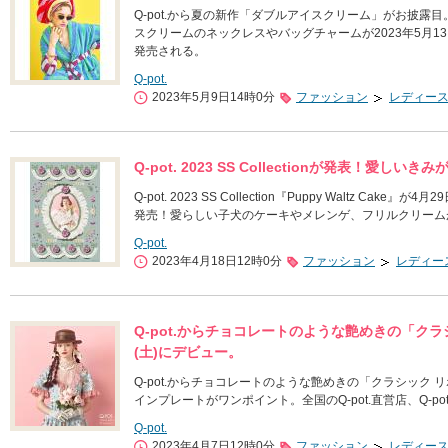
Q-pot.から夏の新作「ダブルアイスクリーム」がお披
スクリームのネックレスやバッグチャームが2023年5月13日(土)か
発売される。
Q-pot.
2023年5月9日14時0分
ファッション
レディー
Q-pot. 2023 SS Collectionが発表！愛
Q-pot. 2023 SS Collection『Puppy Waltz Cake』が
発売！愛らしい子犬のケーキやメレンゲ、フリルクリーム
Q-pot.
2023年4月18日12時0分
ファッション
レディー
Q-pot.からチョコレートのような艶めきの「クラシ
(土)にデビュー。
Q-pot.からチョコレートのような艶めきの「クラシック
インプレートがワンポイント。全国のQ-pot.直営店、Q-pot. 
Q-pot.
2023年4月7日12時0分
ファッション
レディー