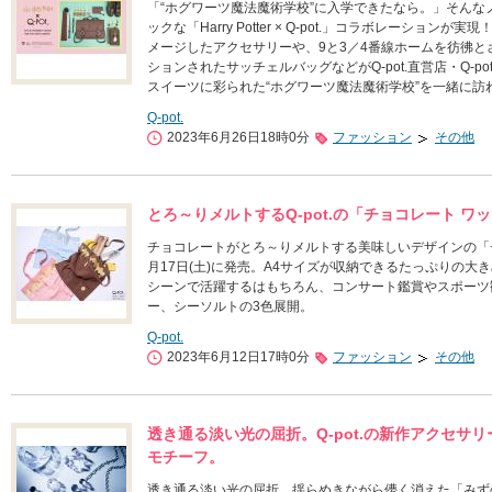
「“ホグワーツ魔法魔術学校”に入学できたなら。」そん
ックな「Harry Potter × Q-pot.」コラボレーショ
メージしたアクセサリーや、9と3／4番線ホームを彷彿
ションされたサッチェルバッグなどがQ-pot.直営店・Q-pot.
スイーツに彩られた“ホグワーツ魔法魔術学校”を一緒に訪
Q-pot.
2023年6月26日18時0分
ファッション
その他
とろ～りメルトするQ-pot.の「チョコレート ワ
チョコレートがとろ～りメルトする美味しいデザインの「チョ
月17日(土)に発売。A4サイズが収納できるたっぷりの
シーンで活躍するはもちろん、コンサート鑑賞やスポーツ
ー、シーソルトの3色展開。
Q-pot.
2023年6月12日17時0分
ファッション
その他
透き通る淡い光の屈折。Q-pot.の新作アクセ
モチーフ。
透き通る淡い光の屈折。揺らめきながら儚く消えた「みずのあわ