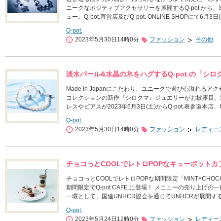
ニークなポジティブアクセサリーを展開するQ-pot.か
ュー。Q-pot.直営店及びQ-pot. ONLINE SHOPにて6月
Q-pot.
2023年5月30日14時0分
ファッション
その他
淡水パール&水晶の氷をハグするQ-pot.の「シ
Made in Japanにこだわり、ユニークで遊び心溢れるア
コレクションの新作『シロクマ』ジュエリーがお披露目。
レスやピアスが2023年6月3日(土)からQ-pot.表参道本店
Q-pot.
2023年5月30日14時0分
ファッション
レディー
チョコっとCOOLでレトロPOPなキューポットカフェ
チョコっとCOOLでレトロPOPな期間限定「MINT×CHOCO
期間限定でQ-pot CAFE.に登場！ メニューの売り上
一環として、国連UNHCR協会を通じてUNHCRが展開
Q-pot.
2023年5月24日12時0分
ファッション
レディー