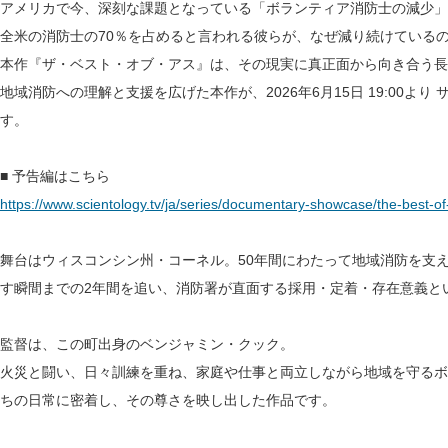
アメリカで今、深刻な課題となっている「ボランティア消防士の減少」
全米の消防士の70％を占めると言われる彼らが、なぜ減り続けている
本作『ザ・ベスト・オブ・アス』は、その現実に真正面から向き合う長
地域消防への理解と支援を広げた本作が、2026年6月15日 19:00よ
す。
■ 予告編はこちら
https://www.scientology.tv/ja/series/documentary-showcase/the-best-of-
舞台はウィスコンシン州・コーネル。50年間にわたって地域消防を支
す瞬間までの2年間を追い、消防署が直面する採用・定着・存在意義と
監督は、この町出身のベンジャミン・クック。
火災と闘い、日々訓練を重ね、家庭や仕事と両立しながら地域を守るボ
ちの日常に密着し、その尊さを映し出した作品です。