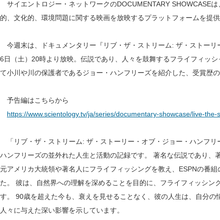
サイエントロジー・ネットワークのDOCUMENTARY SHOWCAS
的、文化的、環境問題に関する映画を放映するプラットフォームを提供
今週末は、ドキュメンタリー『リブ・ザ・ストリーム: ザ・ストーリー
6日（土）20時より放映。伝説であり、人々を鼓舞するフライフィッ
て小川や川の保護者であるジョー・ハンフリーズを紹介した、受賞歴の
予告編はこちらから
https://www.scientology.tv/ja/series/documentary-showcase/live-the-s
「リブ・ザ・ストリーム: ザ・ストーリー・オブ・ジョー・ハンフリ
ハンフリーズの並外れた人生と活動の記録です。 著名な伝説であり、
元アメリカ大統領や著名人にフライフィッシングを教え、ESPNの番
た。 彼は、自然界への理解を深めることを目的に、フライフィッシン
す。 90歳を超えた今も、衰えを見せることなく、彼の人生は、自分
人々に与えた深い影響を示しています。