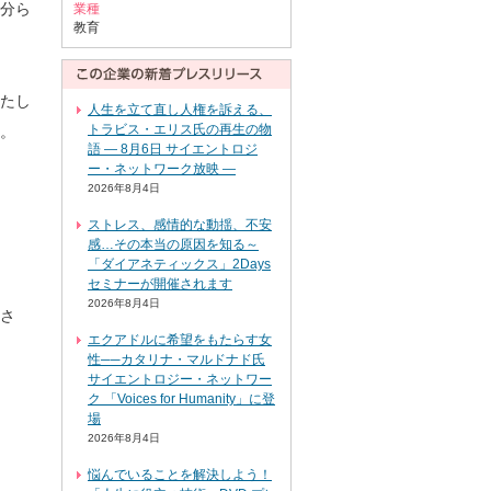
分ら
業種
教育
いたし
人生を立て直し人権を訴える、
トラビス・エリス氏の再生の物
。
語 ― 8月6日 サイエントロジ
ー・ネットワーク放映 ―
2026年8月4日
ストレス、感情的な動揺、不安
感…その本当の原因を知る～
「ダイアネティックス」2Days
セミナーが開催されます
2026年8月4日
さ
エクアドルに希望をもたらす女
性──カタリナ・マルドナド氏
サイエントロジー・ネットワー
ク 「Voices for Humanity」に登
場
2026年8月4日
悩んでいることを解決しよう！