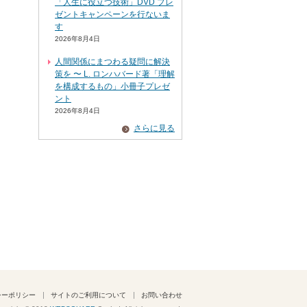
「人生に役立つ技術」DVD プレ
ゼントキャンペーンを行ないま
す
2026年8月4日
人間関係にまつわる疑問に解決
策を 〜 L. ロンハバード著「理解
を構成するもの」小冊子プレゼ
ント
2026年8月4日
さらに見る
シーポリシー
サイトのご利用について
お問い合わせ