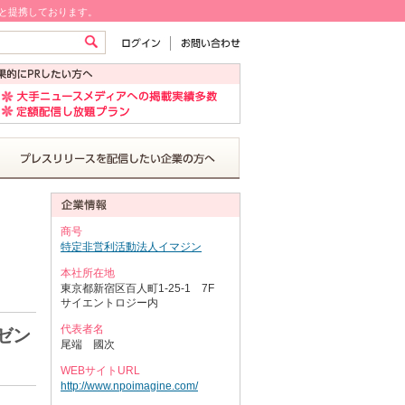
!と提携しております。
商号
特定非営利活動法人イマジン
本社所在地
東京都新宿区百人町1-25-1 7F
サイエントロジー内
代表者名
ゼン
尾端 國次
WEBサイトURL
http://www.npoimagine.com/