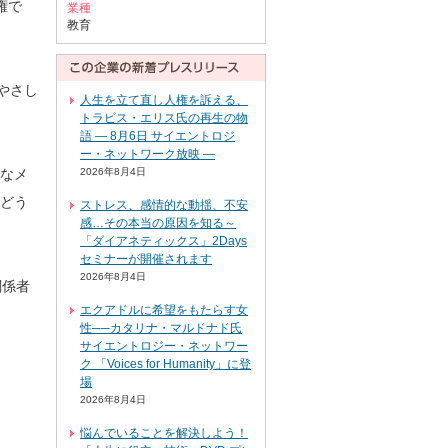
権で
業種
教育
やさし
人生を立て直し人権を訴える、
トラビス・エリス氏の再生の物
語 ― 8月6日 サイエントロジ
ー・ネットワーク放映 ―
なメ
2026年8月4日
どう
ストレス、感情的な動揺、不安
感…その本当の原因を知る～
「ダイアネティックス」2Days
セミナーが開催されます
2026年8月4日
関係者
エクアドルに希望をもたらす女
性──カタリナ・マルドナド氏
サイエントロジー・ネットワー
ク 「Voices for Humanity」に登
場
2026年8月4日
悩んでいることを解決しよう！