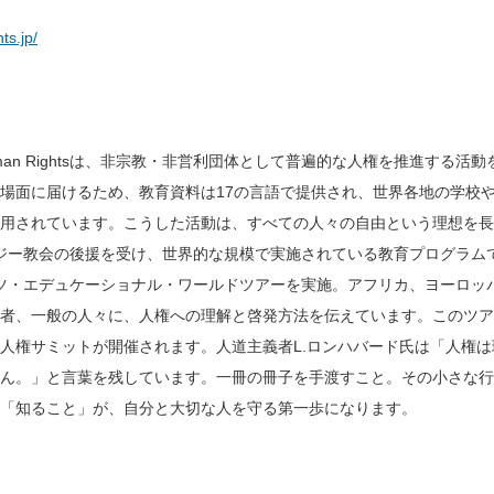
ts.jp/
uth for Human Rightsは、非宗教・非営利団体として普遍的な人権を推進する活
場面に届けるため、教育資料は17の言語で提供され、世界各地の学校
用されています。こうした活動は、すべての人々の自由という理想を長
ジー教会の後援を受け、世界的な規模で実施されている教育プログラム
ライツ・エデュケーショナル・ワールドツアーを実施。アフリカ、ヨーロッ
者、一般の人々に、人権への理解と啓発方法を伝えています。このツア
人権サミットが開催されます。人道主義者L.ロンハバード氏は「人権は
ん。」と言葉を残しています。一冊の冊子を手渡すこと。その小さな行
「知ること」が、自分と大切な人を守る第一歩になります。