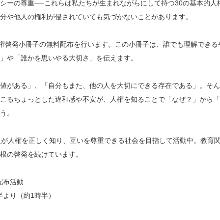
シーの尊重──これらは私たちが生まれながらにして持つ30の基本的人
分や他人の権利が侵されていても気づかないことがあります。
権啓発小冊子の無料配布を行います。この小冊子は、誰でも理解できる
」や「誰かを思いやる大切さ」を伝えます。
値がある」、「自分もまた、他の人を大切にできる存在である」。そん
こるちょっとした違和感や不安が、人権を知ることで「なぜ？」から「
う。
sは、すべての人が人権を正しく知り、互いを尊重できる社会を目指して活動中。教育
根の啓発を続けています。
冊子配布活動
時半より（約1時半）