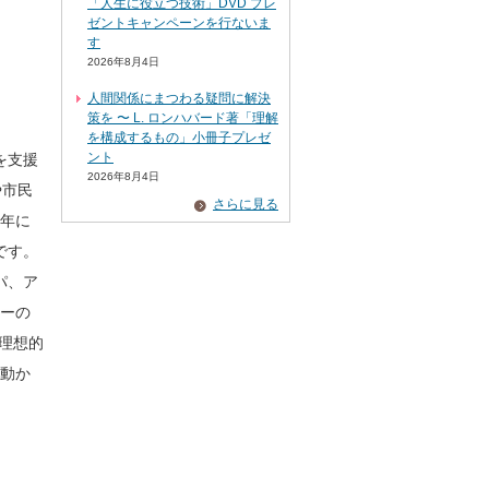
「人生に役立つ技術」DVD プレ
ゼントキャンペーンを行ないま
す
2026年8月4日
人間関係にまつわる疑問に解決
策を 〜 L. ロンハバード著「理解
を構成するもの」小冊子プレゼ
ント
動を支援
2026年8月4日
や市民
さらに見る
年に
です。
パ、ア
ーの
理想的
動か