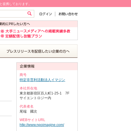
!と提携しております。
商号
特定非営利活動法人イマジン
本社所在地
東京都新宿区百人町1-25-1 7F
サイエントロジー内
代表者名
尾端 國次
WEBサイトURL
http://www.npoimagine.com/