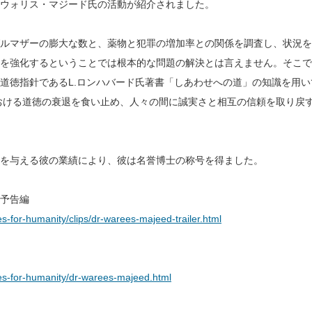
.のウォリス・マジード氏の活動が紹介されました。
グルマザーの膨大な数と、薬物と犯罪の増加率との関係を調査し、状況
を強化するということでは根本的な問題の解決とは言えません。そこで
道徳指針であるL.ロンハバード氏著書「しあわせへの道」の知識を用い
おける道徳の衰退を食い止め、人々の間に誠実さと相互の信頼を取り戻
を与える彼の業績により、彼は名誉博士の称号を得ました。
予告編
ces-for-humanity/clips/dr-warees-majeed-trailer.html
ices-for-humanity/dr-warees-majeed.html