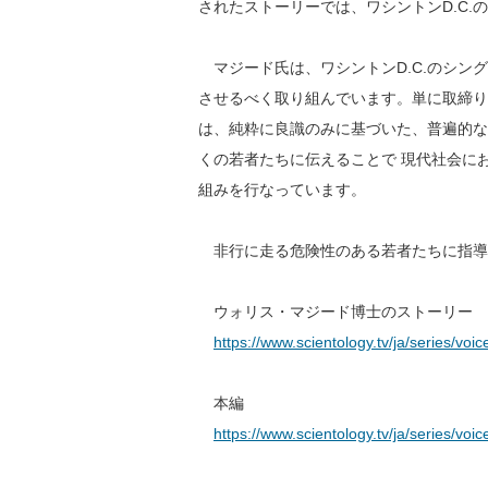
されたストーリーでは、ワシントンD.C
マジード氏は、ワシントンD.C.のシン
させるべく取り組んでいます。単に取締り
は、純粋に良識のみに基づいた、普遍的な
くの若者たちに伝えることで 現代社会に
組みを行なっています。
非行に走る危険性のある若者たちに指導
ウォリス・マジード博士のストーリー 
https://www.scientology.tv/ja/series/voi
本編
https://www.scientology.tv/ja/series/vo