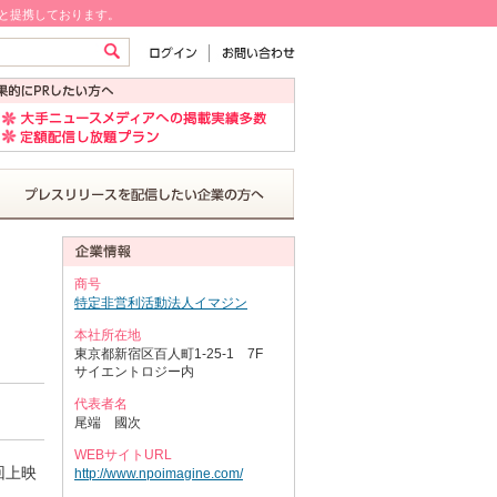
!と提携しております。
商号
特定非営利活動法人イマジン
本社所在地
東京都新宿区百人町1-25-1 7F
サイエントロジー内
代表者名
尾端 國次
WEBサイトURL
回上映
http://www.npoimagine.com/