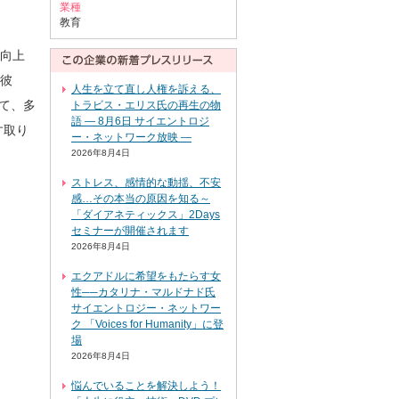
業種
教育
を向上
彼
人生を立て直し人権を訴える、
て、多
トラビス・エリス氏の再生の物
語 ― 8月6日 サイエントロジ
す取り
ー・ネットワーク放映 ―
2026年8月4日
ストレス、感情的な動揺、不安
感…その本当の原因を知る～
「ダイアネティックス」2Days
セミナーが開催されます
2026年8月4日
エクアドルに希望をもたらす女
性──カタリナ・マルドナド氏
サイエントロジー・ネットワー
ク 「Voices for Humanity」に登
場
2026年8月4日
悩んでいることを解決しよう！