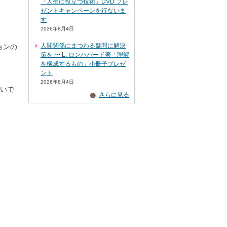
「人生に役立つ技術」DVD プレ
ゼントキャンペーンを行ないま
す
2026年8月4日
人間関係にまつわる疑問に解決
ョンの
策を 〜 L. ロンハバード著「理解
を構成するもの」小冊子プレゼ
ント
2026年8月4日
いで
さらに見る