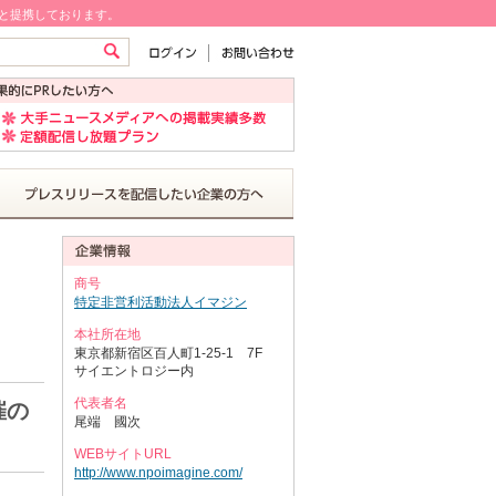
!と提携しております。
商号
特定非営利活動法人イマジン
本社所在地
東京都新宿区百人町1-25-1 7F
サイエントロジー内
代表者名
催の
尾端 國次
WEBサイトURL
http://www.npoimagine.com/