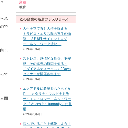
？
業種
教育
られ
ので
人生を立て直し人権を訴える、
トラビス・エリス氏の再生の物
語 ― 8月6日 サイエントロジ
ー・ネットワーク放映 ―
2026年8月4日
向し
ストレス、感情的な動揺、不安
感…その本当の原因を知る～
「ダイアネティックス」2Days
って
セミナーが開催されます
2026年8月4日
エクアドルに希望をもたらす女
性──カタリナ・マルドナド氏
人間
サイエントロジー・ネットワー
ク 「Voices for Humanity」に登
場
2026年8月4日
悩んでいることを解決しよう！