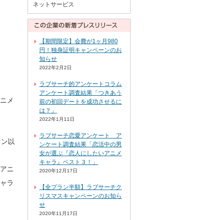
ネットサービス
【期間限定】会費が1ヶ月980
円！独身証明キャンペーンのお
知らせ
2022年2月2日
ラブサーチ的アンケートコラム
アンケート調査結果「つきあう
ニメ
前の初回デートを成功させるに
は？」
2022年1月11日
ラブサーチ恋愛アンケート ア
ァン以
ンケート調査結果「恋活中の男
女が選ぶ『恋人にしたいアニメ
キャラ』ベスト３！」
だアニ
2020年12月17日
ャラ
【全プラン半額】ラブサーチク
リスマスキャンペーンのお知ら
せ
2020年11月17日