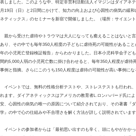
表しました。このような中、特定非営利活動法人イマジンはダイアネティ
月19日（日）と2日間にかけて、知力の向上および心因性の病気の緩
ネティックス」のセミナーを新宿で開催しました。（場所：サイエント
親から受けた虐待やトラウマは大人になっても癒えることはないと言
あり、その中でも毎年350人程度の子どもに虐待死の可能性があることが2
年の小児死亡登録検証報告」からわかりました。日本小児科学会子ども
間約5,000人弱の小児死亡数に掛け合わせると、毎年350人程度が虐
事例と指摘。さらにこのうち150人程度は虐待の可能性が高い事例にな
イベントでは、無料の性格分析テストや、ストレステストも行われ、
れます。ダイアネティックスはアメリカの教育者L.ロンハバード氏に
安、心因性の病気の唯一の原因について紹介されており、その著書『ダ
学』の中で心の仕組みや不合理さを解く方法が詳しく説明されています
イベントの参加者からは「最初思い出すのも辛く、頭にもやがかかっ