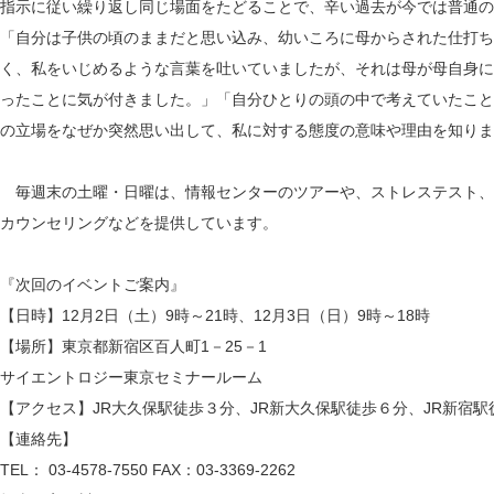
指示に従い繰り返し同じ場面をたどることで、辛い過去が今では普通の
「自分は子供の頃のままだと思い込み、幼いころに母からされた仕打ち
く、私をいじめるような言葉を吐いていましたが、それは母が母自身に
ったことに気が付きました。」「自分ひとりの頭の中で考えていたこと
の立場をなぜか突然思い出して、私に対する態度の意味や理由を知りま
毎週末の土曜・日曜は、情報センターのツアーや、ストレステスト、
カウンセリングなどを提供しています。
『次回のイベントご案内』
【日時】12月2日（土）9時～21時、12月3日（日）9時～18時
【場所】東京都新宿区百人町1－25－1
サイエントロジー東京セミナールーム
【アクセス】JR大久保駅徒歩３分、JR新大久保駅徒歩６分、JR新宿
【連絡先】
TEL： 03-4578-7550 FAX：03-3369-2262