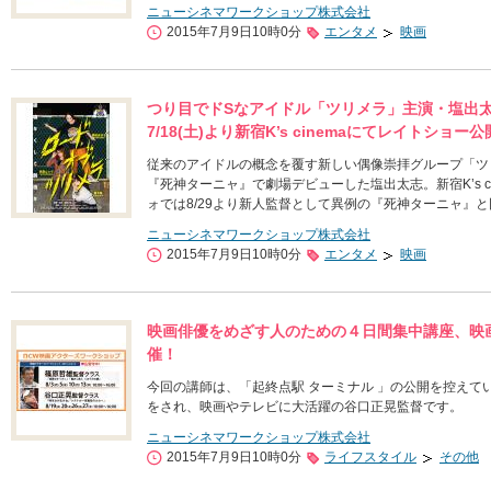
ニューシネマワークショップ株式会社
2015年7月9日10時0分
エンタメ
映画
つり目でドSなアイドル「ツリメラ」主演・塩出
7/18(土)より新宿K’s cinemaにてレイトショー
従来のアイドルの概念を覆す新しい偶像崇拝グループ「ツ
『死神ターニャ』で劇場デビューした塩出太志。新宿K’s c
ォでは8/29より新人監督として異例の『死神ターニャ』
ニューシネマワークショップ株式会社
2015年7月9日10時0分
エンタメ
映画
映画俳優をめざす人のための４日間集中講座、映画
催！
今回の講師は、「起終点駅 ターミナル 」の公開を控えてい
をされ、映画やテレビに大活躍の谷口正晃監督です。
ニューシネマワークショップ株式会社
2015年7月9日10時0分
ライフスタイル
その他